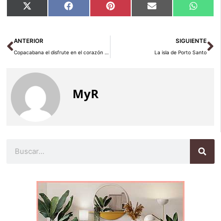
Compartir
Compartir
Compartir
Compartir
Compar
X
Facebook
Pinterest
Email
Whats
en
en
en
en
en
(Twitter)
Ant
Si
ANTERIOR
SIGUIENTE
Copacabana el disfrute en el corazón de Brasil
La isla de Porto Santo
MyR
Buscar