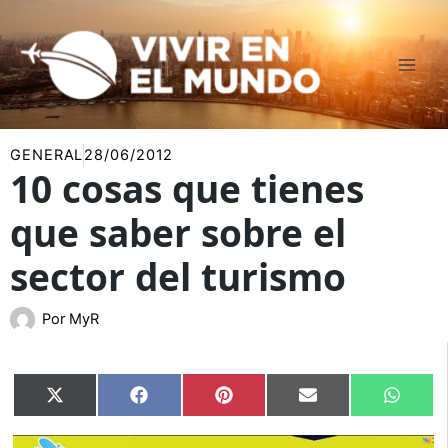
Ir
al
contenido
GENERAL
28/06/2012
10 cosas que tienes
que saber sobre el
sector del turismo
Por
MyR
Compartir
Compartir
Compartir
Compartir
Compar
X
Facebook
Pinterest
Email
Whats
en
en
en
en
en
(Twitter)