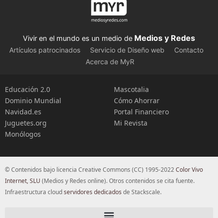
Medios y Redes
Vivir en el mundo es un medio de
Artículos patrocinados
Servicio de Diseño web
Contacto
Acerca de MyR
Educación 2.0
Mascotalia
Dominio Mundial
Cómo Ahorrar
Navidad.es
Portal Financiero
Juguetes.org
Mi Revista
Monólogos
© Contenidos bajo licencia Creative Commons (CC) 1995-2022
Color Vivo
Internet, SLU
(Medios y Redes online). Otros contenidos se cita fuente.
Infraestructura cloud
servidores dedicados
de Stackscale.