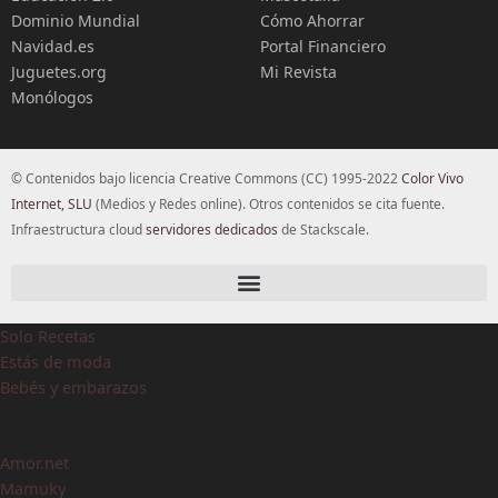
Dominio Mundial
Cómo Ahorrar
Navidad.es
Portal Financiero
Juguetes.org
Mi Revista
Monólogos
© Contenidos bajo licencia Creative Commons (CC) 1995-2022
Color Vivo
Internet, SLU
(Medios y Redes online). Otros contenidos se cita fuente.
Infraestructura cloud
servidores dedicados
de Stackscale.
Solo Recetas
Estás de moda
Bebés y embarazos
Amor.net
Mamuky