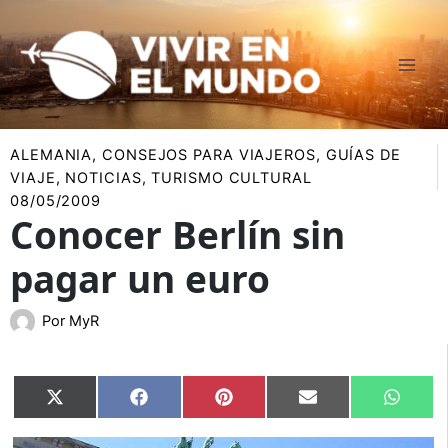
Ir
al
contenido
ALEMANIA
,
CONSEJOS PARA VIAJEROS
,
GUÍAS DE
VIAJE
,
NOTICIAS
,
TURISMO CULTURAL
08/05/2009
Conocer Berlín sin
pagar un euro
Por
MyR
Compartir
Compartir
Compartir
Compartir
Compar
X
Facebook
Pinterest
Email
Whats
en
en
en
en
en
(Twitter)