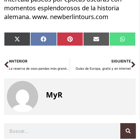
momentos esplendorosos de la historia
alemana. www. newberlintours.com
Compartir
Compartir
Compartir
Compartir
Compar
X
Facebook
Pinterest
Email
Whats
en
en
en
en
en
(Twitter)
Ant
Si
ANTERIOR
SIGUIENTE
La reserva de osos pandas más grande del mundo
Guías de Europa, gratis y en internet
MyR
Buscar