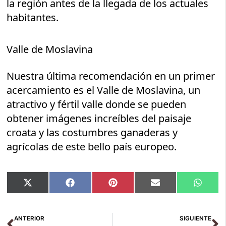
la región antes de la llegada de los actuales
habitantes.
Valle de Moslavina
Nuestra última recomendación en un primer
acercamiento es el Valle de Moslavina, un
atractivo y fértil valle donde se pueden
obtener imágenes increíbles del paisaje
croata y las costumbres ganaderas y
agrícolas de este bello país europeo.
Compartir
Compartir
Compartir
Compartir
Compar
X
Facebook
Pinterest
Email
Whats
en
en
en
en
en
(Twitter)
Ant
Si
ANTERIOR
SIGUIENTE