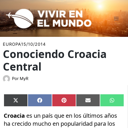
Ir
al
contenido
EUROPA
15/10/2014
Conociendo Croacia
Central
Por
MyR
Compartir
Compartir
Compartir
Compartir
Compar
X
Facebook
Pinterest
Email
Whats
en
en
en
en
en
(Twitter)
Croacia
es un país que en los últimos años
ha crecido mucho en popularidad para los