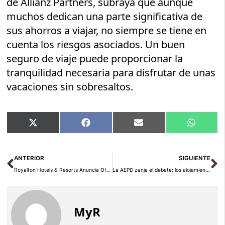
de Allianz Partners, subraya que aunque
muchos dedican una parte significativa de
sus ahorros a viajar, no siempre se tiene en
cuenta los riesgos asociados. Un buen
seguro de viaje puede proporcionar la
tranquilidad necesaria para disfrutar de unas
vacaciones sin sobresaltos.
Compartir
Compartir
Compartir
Compart
X
Facebook
Email
WhatsA
en
en
en
en
(Twitter)
Ant
Si
ANTERIOR
SIGUIENTE
Royalton Hotels & Resorts Anuncia Ofertas de Black Friday Inigualables
La AEPD zanja el debate: los alojamientos no pueden pedir copias del DNI ni del pasaporte para el registro de viajeros
MyR