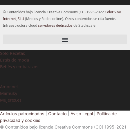
© Contenidos bajo licencia Creative Commons (CC) 1995-2022
Color Vivo
Internet, SLU
(Medios y Redes online). Otros contenidos se cita fuente.
Infraestructura cloud
servidores dedicados
de Stackscale.
Solo Recetas
Estás de moda
Bebés y embarazos
Amor.net
Mamuky
Mujeres.es
Artículos patrocinados
|
Contacto
|
Aviso Legal
|
Política de
privacidad y cookies
© Contenidos bajo licencia Creative Commons (CC) 1995-2021