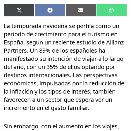
Compartir
Compartir
Compartir
Compart
X
Facebook
Email
WhatsA
en
en
en
en
(Twitter)
La temporada navideña se perfila como un
periodo de crecimiento para el turismo en
España, según un reciente estudio de Allianz
Partners. Un 89% de los españoles ha
manifestado su intención de viajar a lo largo
del año, con un 35% de ellos optando por
destinos internacionales. Las perspectivas
económicas, impulsadas por la reducción de
la inflación y los tipos de interés, también
favorecen a un sector que espera ver un
incremento en el gasto familiar.
Sin embargo, con el aumento en los viajes,