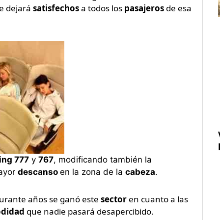
e dejará
satisfechos
a todos los
pasajeros
de esa
ing 777
y
767
, modificando también la
mayor
descanso
en la zona de la
cabeza
.
urante años se ganó este
sector
en cuanto a las
didad
que nadie pasará desapercibido.