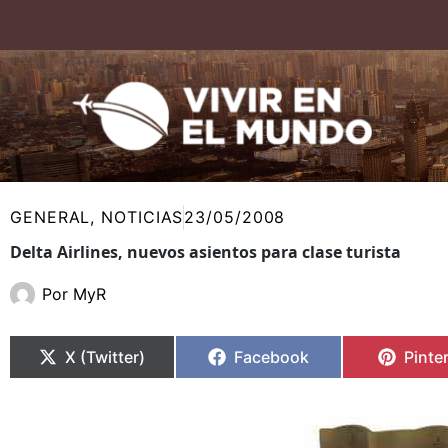
Ir
al
contenido
GENERAL
,
NOTICIAS
23/05/2008
Delta Airlines, nuevos asientos para clase turista
Por
MyR
Compartir
Compartir
Compartir
Compartir
Compa
Compa
en
en
en
en
en
en
X (Twitter)
Facebook
Pinte