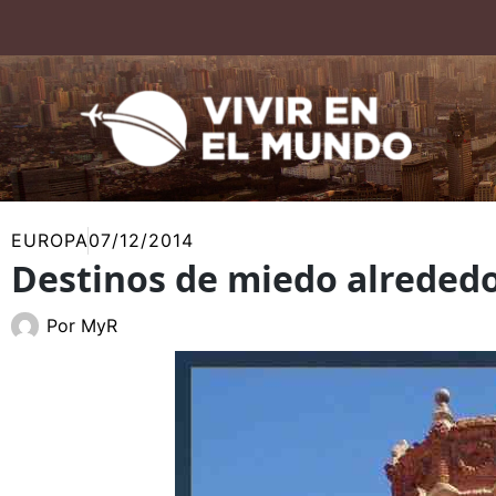
Ir
al
contenido
EUROPA
07/12/2014
Destinos de miedo alreded
Por
MyR