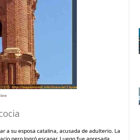
libre
cocia
tar a su esposa catalina, acusada de adulterio. La
lacio pero logró escapar. Luego fue apresada