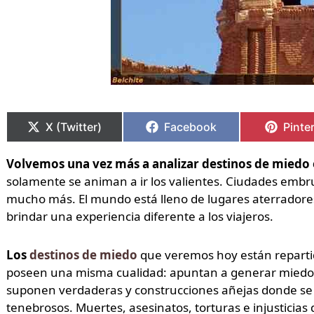
Compartir
Compartir
Compartir
Compartir
Compa
Compa
en
en
en
en
en
en
X (Twitter)
Facebook
Pinte
Volvemos una vez más a analizar destinos de miedo
solamente se animan a ir los valientes. Ciudades embru
mucho más. El mundo está lleno de lugares aterradore
brindar una experiencia diferente a los viajeros.
Los
destinos de miedo
que veremos hoy están repartid
poseen una misma cualidad: apuntan a generar miedo y 
suponen verdaderas y construcciones añejas donde se 
tenebrosos. Muertes, asesinatos, torturas e injusticias 