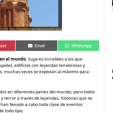
rtir
rtir
Compartir
Compartir
Compartir
Compartir
en
en
en
en
rest
Email
WhatsApp
 en el mundo
, lugares increíbles a los que
jadas, edificios con leyendas tenebrosas y
s, muchas veces se explotan al máximo para
os en diferentes partes del mundo, pero todos
terror a través de leyendas, historias que se
han llevado a cabo toda clase de eventos
de todo tipo.