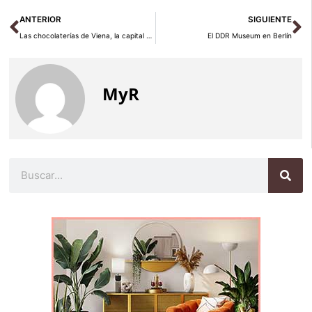
Ant
Si
ANTERIOR
SIGUIENTE
Las chocolaterías de Viena, la capital de los golosos
El DDR Museum en Berlín
MyR
Buscar