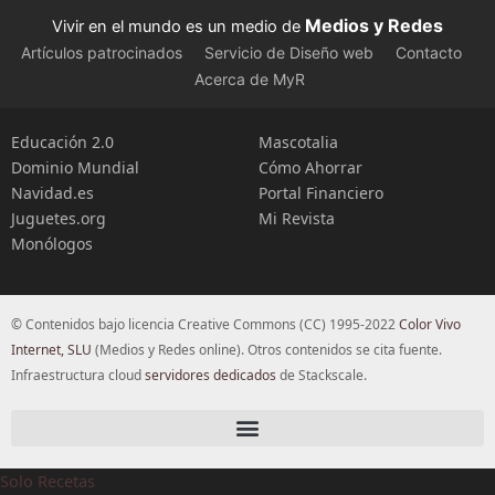
Medios y Redes
Vivir en el mundo es un medio de
Artículos patrocinados
Servicio de Diseño web
Contacto
Acerca de MyR
Educación 2.0
Mascotalia
Dominio Mundial
Cómo Ahorrar
Navidad.es
Portal Financiero
Juguetes.org
Mi Revista
Monólogos
© Contenidos bajo licencia Creative Commons (CC) 1995-2022
Color Vivo
Internet, SLU
(Medios y Redes online). Otros contenidos se cita fuente.
Infraestructura cloud
servidores dedicados
de Stackscale.
Solo Recetas