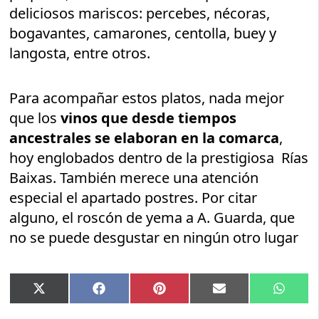
deliciosos mariscos: percebes, nécoras,
bogavantes, camarones, centolla, buey y
langosta, entre otros.
Para acompañar estos platos, nada mejor
que los
vinos que desde tiempos
ancestrales se elaboran en la comarca
,
hoy englobados dentro de la prestigiosa Rías
Baixas. También merece una atención
especial el apartado postres. Por citar
alguno, el roscón de yema a A. Guarda, que
no se puede desgustar en ningún otro lugar
Compartir
Compartir
Compartir
Compartir
Compar
X
Facebook
Pinterest
Email
Whats
en
en
en
en
en
(Twitter)