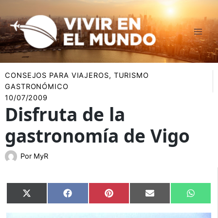
Ir
al
contenido
CONSEJOS PARA VIAJEROS
,
TURISMO
GASTRONÓMICO
10/07/2009
Disfruta de la
gastronomía de Vigo
Por
MyR
Compartir
Compartir
Compartir
Compartir
Compar
X
Facebook
Pinterest
Email
Whats
en
en
en
en
en
(Twitter)