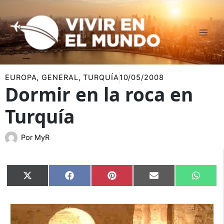
Ir
al
contenido
EUROPA
,
GENERAL
,
TURQUÍA
10/05/2008
Dormir en la roca en
Turquía
Por
MyR
Compartir
Compartir
Compartir
Compartir
Compar
X
Facebook
Pinterest
Email
Whats
en
en
en
en
en
(Twitter)