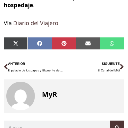
hospedaje
.
Vía
Diario del Viajero
Compartir
Compartir
Compartir
Compartir
Compar
X
Facebook
Pinterest
Email
Whats
en
en
en
en
en
(Twitter)
Ant
Si
ANTERIOR
SIGUIENTE
El palacio de los papas y El puente de Aviñón
El Canal del Midi
MyR
Buscar