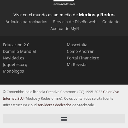
Medios y Redes
Vivir en el mundo es un medio de
Artículos patrocinados
Servicio de Diseño web
Contacto
Acerca de MyR
Educación 2.0
Mascotalia
Dominio Mundial
Cómo Ahorrar
Navidad.es
Portal Financiero
Juguetes.org
Mi Revista
Monólogos
© Contenidos bajo licencia Creative Commons (CC) 1995-2022
Color Vivo
Internet, SLU
(Medios y Redes online). Otros contenidos se cita fuente.
Infraestructura cloud
servidores dedicados
de Stackscale.