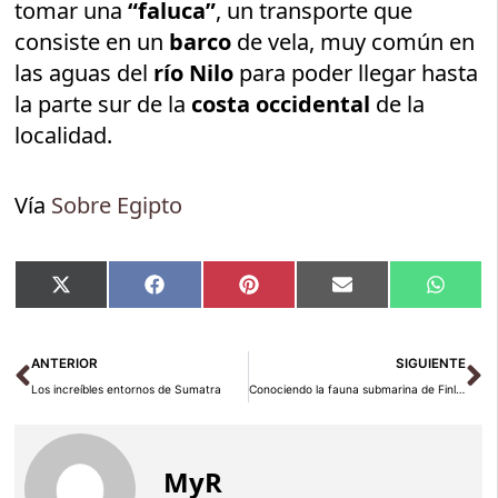
tomar una
“faluca”
, un transporte que
consiste en un
barco
de vela, muy común en
las aguas del
río Nilo
para poder llegar hasta
la parte sur de la
costa occidental
de la
localidad.
Vía
Sobre Egipto
Compartir
Compartir
Compartir
Compartir
Compar
X
Facebook
Pinterest
Email
Whats
en
en
en
en
en
(Twitter)
Ant
Si
ANTERIOR
SIGUIENTE
Los increíbles entornos de Sumatra
Conociendo la fauna submarina de Finlandia en el Maretarium
MyR