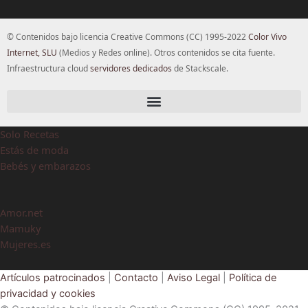
© Contenidos bajo licencia Creative Commons (CC) 1995-2022
Color Vivo
Internet, SLU
(Medios y Redes online). Otros contenidos se cita fuente.
Infraestructura cloud
servidores dedicados
de Stackscale.
Solo Recetas
Estás de moda
Bebés y embarazos
Amor.net
Mamuky
Mujeres.es
Artículos patrocinados
|
Contacto
|
Aviso Legal
|
Política de
privacidad y cookies