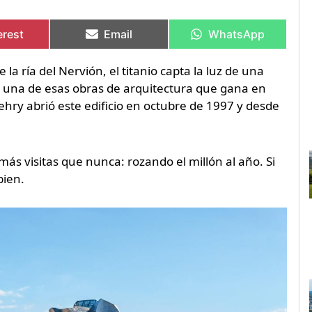
artir
artir
Compartir
Compartir
Compartir
Compartir
en
en
en
en
erest
Email
WhatsApp
la ría del Nervión, el titanio capta la luz de una
s una de esas obras de arquitectura que gana en
ehry abrió este edificio en octubre de 1997 y desde
s visitas que nunca: rozando el millón al año. Si
bien.