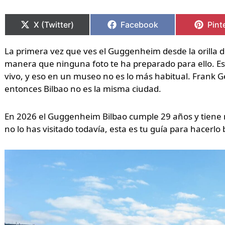
Compartir
Compartir
Compartir
Compartir
Comp
Comp
en
en
en
en
en
en
X (Twitter)
Facebook
Pint
La primera vez que ves el Guggenheim desde la orilla de 
manera que ninguna foto te ha preparado para ello. E
vivo, y eso en un museo no es lo más habitual. Frank G
entonces Bilbao no es la misma ciudad.
En 2026 el Guggenheim Bilbao cumple 29 años y tiene má
no lo has visitado todavía, esta es tu guía para hacerlo 