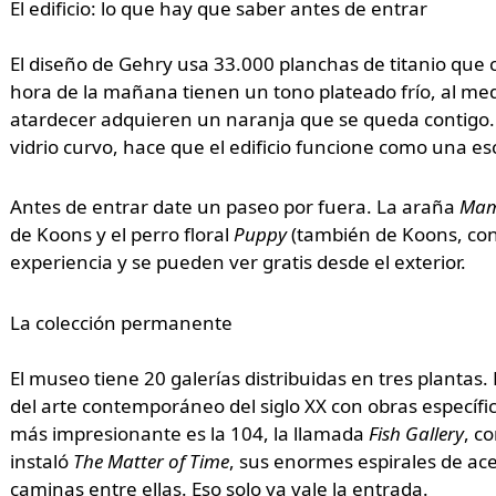
El edificio: lo que hay que saber antes de entrar
El diseño de Gehry usa 33.000 planchas de titanio que c
hora de la mañana tienen un tono plateado frío, al medi
atardecer adquieren un naranja que se queda contigo. 
vidrio curvo, hace que el edificio funcione como una 
Antes de entrar date un paseo por fuera. La araña
Ma
de Koons y el perro floral
Puppy
(también de Koons, con 
experiencia y se pueden ver gratis desde el exterior.
La colección permanente
El museo tiene 20 galerías distribuidas en tres plant
del arte contemporáneo del siglo XX con obras específi
más impresionante es la 104, la llamada
Fish Gallery
, c
instaló
The Matter of Time
, sus enormes espirales de ac
caminas entre ellas. Eso solo ya vale la entrada.