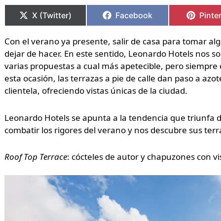
en
en
en
en
en
en
X (Twitter)
Facebook
Pinte
Con el verano ya presente, salir de casa para tomar al
dejar de hacer. En este sentido, Leonardo Hotels nos 
varias propuestas a cual más apetecible, pero siempr
esta ocasión, las terrazas a pie de calle dan paso a azo
clientela, ofreciendo vistas únicas de la ciudad.
Leonardo Hotels se apunta a la tendencia que triunfa de
combatir los rigores del verano y nos descubre sus ter
Roof Top Terrace
: cócteles de autor y chapuzones con vis