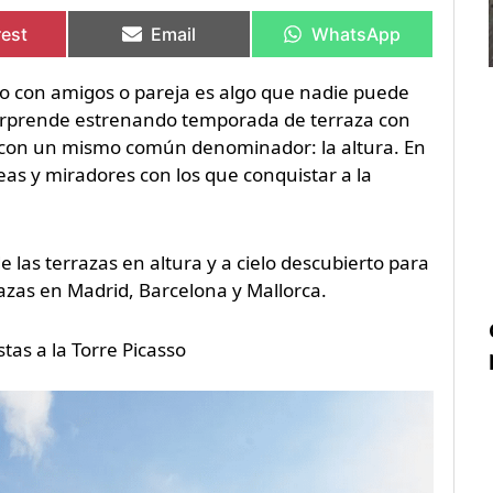
en
en
en
en
rest
Email
WhatsApp
go con amigos o pareja es algo que nadie puede
sorprende estrenando temporada de terraza con
e con un mismo común denominador: la altura. En
teas y miradores con los que conquistar a la
 las terrazas en altura y a cielo descubierto para
razas en Madrid, Barcelona y Mallorca.
tas a la Torre Picasso