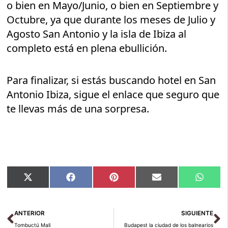
o bien en Mayo/Junio, o bien en Septiembre y
Octubre, ya que durante los meses de Julio y
Agosto San Antonio y la isla de Ibiza al
completo está en plena ebullición.
Para finalizar, si estás buscando hotel en San
Antonio Ibiza, sigue el enlace que seguro que
te llevas más de una sorpresa.
Compartir
Compartir
Compartir
Compartir
Compar
X
Facebook
Pinterest
Email
Whats
en
en
en
en
en
(Twitter)
Ant
Si
ANTERIOR
SIGUIENTE
Tombuctú Malí
Budapest la ciudad de los balnearios