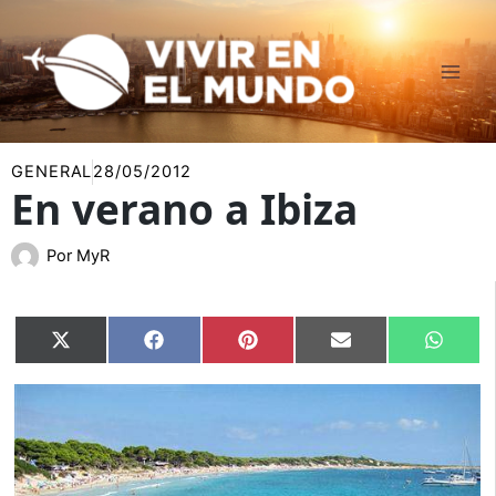
Ir
al
contenido
GENERAL
28/05/2012
En verano a Ibiza
Por
MyR
Compartir
Compartir
Compartir
Compartir
Compar
X
Facebook
Pinterest
Email
Whats
en
en
en
en
en
(Twitter)