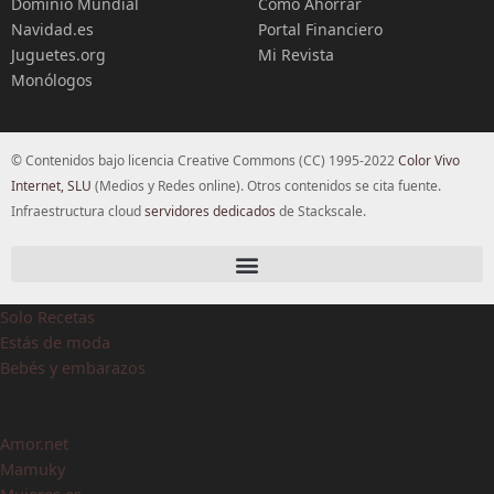
Dominio Mundial
Cómo Ahorrar
Navidad.es
Portal Financiero
Juguetes.org
Mi Revista
Monólogos
© Contenidos bajo licencia Creative Commons (CC) 1995-2022
Color Vivo
Internet, SLU
(Medios y Redes online). Otros contenidos se cita fuente.
Infraestructura cloud
servidores dedicados
de Stackscale.
Solo Recetas
Estás de moda
Bebés y embarazos
Amor.net
Mamuky
Mujeres.es