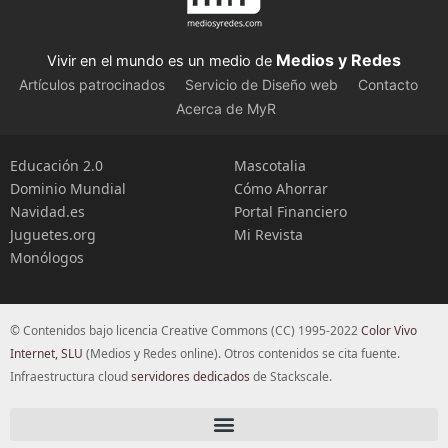
Medios y Redes
Vivir en el mundo es un medio de
Artículos patrocinados
Servicio de Diseño web
Contacto
Acerca de MyR
Educación 2.0
Mascotalia
Dominio Mundial
Cómo Ahorrar
Navidad.es
Portal Financiero
Juguetes.org
Mi Revista
Monólogos
© Contenidos bajo licencia Creative Commons (CC) 1995-2022
Color Vivo
Internet, SLU
(Medios y Redes online). Otros contenidos se cita fuente.
Infraestructura cloud
servidores dedicados
de Stackscale.