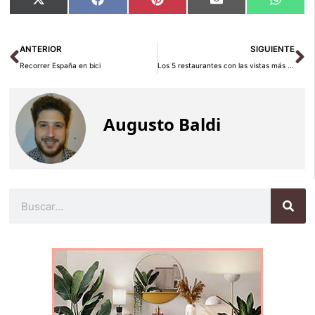
Compartir
Compartir
Compartir
Compartir
Compar
X
Facebook
Pinterest
Email
Whats
en
en
en
en
en
(Twitter)
Ant
Si
ANTERIOR
SIGUIENTE
Recorrer España en bici
Los 5 restaurantes con las vistas más impresionantes
Augusto Baldi
Buscar