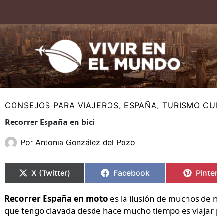
Ir
al
contenido
CONSEJOS PARA VIAJEROS
,
ESPAÑA
,
TURISMO CU
Recorrer España en bici
Por
Antonia González del Pozo
Compartir
Compartir
Compartir
Compartir
Compa
Compa
en
en
en
en
en
en
X (Twitter)
Facebook
Pinte
Recorrer España en moto
es la ilusión de muchos de n
que tengo clavada desde hace mucho tiempo es viajar 