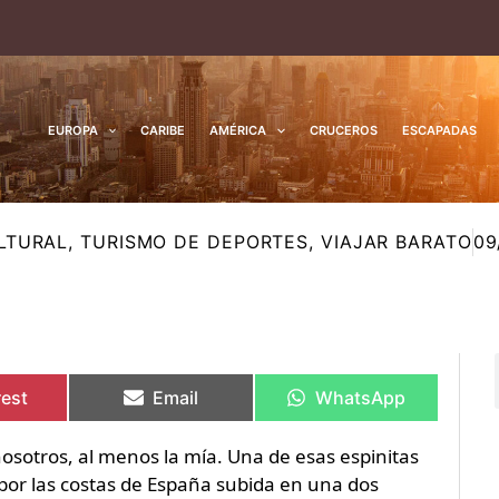
EUROPA
CARIBE
AMÉRICA
CRUCEROS
ESCAPADAS
LTURAL
,
TURISMO DE DEPORTES
,
VIAJAR BARATO
09
rtir
rtir
Compartir
Compartir
Compartir
Compartir
en
en
en
en
rest
Email
WhatsApp
osotros, al menos la mía. Una de esas espinitas
por las costas de España subida en una dos