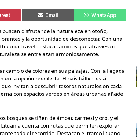
artir
artir
Compartir
Compartir
Compartir
Compartir
en
en
en
en
erest
Email
WhatsApp
s buscan disfrutar de la naturaleza en otoño,
 vibrantes y la oportunidad de desconectar. Con una
Lithuania Travel destaca caminos que atraviesan
 naturaleza se entrelazan armoniosamente.
ar cambio de colores en sus paisajes. Con la llegada
en en la opción predilecta. El país báltico está
ue invitan a descubrir tesoros naturales en cada
oderna con espacios verdes en áreas urbanas añade
Los bosques se tiñen de ámbar, carmesí y oro, y el
al. Lituania cuenta con rutas que permiten explorar
urante todo el recorrido. Destacan el tramo lituano