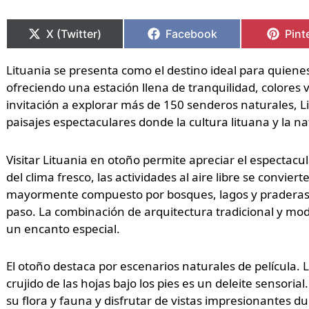
Compartir
Compartir
Compartir
Compartir
Comp
Comp
en
en
en
en
en
en
X (Twitter)
Facebook
Pint
Lituania se presenta como el destino ideal para quiene
ofreciendo una estación llena de tranquilidad, colores
invitación a explorar más de 150 senderos naturales, 
paisajes espectaculares donde la cultura lituana y la
Visitar Lituania en otoño permite apreciar el espectacul
del clima fresco, las actividades al aire libre se conviert
mayormente compuesto por bosques, lagos y praderas q
paso. La combinación de arquitectura tradicional y m
un encanto especial.
El otoño destaca por escenarios naturales de película. 
crujido de las hojas bajo los pies es un deleite sensori
su flora y fauna y disfrutar de vistas impresionantes d