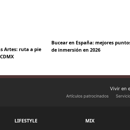
Bucear en España: mejores punto
s Artes: ruta a pie
de inmersión en 2026
e CDMX
Vivir en
Artículos patrocinados
Servici
LIFESTYLE
MIX