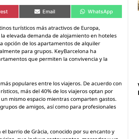
rtir
rtir
Compartir
Compartir
Compartir
Compartir
en
en
en
en
rest
Email
WhatsApp
nos turísticos más atractivos de Europa,
a la elevada demanda de alojamiento en hoteles
 la opción de los apartamentos de alquiler
ecialmente para grupos. KeyBarcelona ha
artamentos que permiten la convivencia y la
más populares entre los viajeros. De acuerdo con
ísticos, más del 40% de los viajeros optan por
 en un mismo espacio mientras comparten gastos.
 grupos de amigos, así como para profesionales
 el barrio de Gràcia, conocido por su encanto y