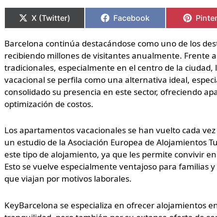
Compartir
Compartir
Compartir
Compartir
Compa
Compa
en
en
en
en
en
en
X (Twitter)
Facebook
Pinte
Barcelona continúa destacándose como uno de los desti
recibiendo millones de visitantes anualmente. Frente 
tradicionales, especialmente en el centro de la ciudad,
vacacional se perfila como una alternativa ideal, esp
consolidado su presencia en este sector, ofreciendo ap
optimización de costos.
Los apartamentos vacacionales se han vuelto cada vez 
un estudio de la Asociación Europea de Alojamientos Tur
este tipo de alojamiento, ya que les permite convivir
Esto se vuelve especialmente ventajoso para familias y
que viajan por motivos laborales.
KeyBarcelona se especializa en ofrecer alojamientos en