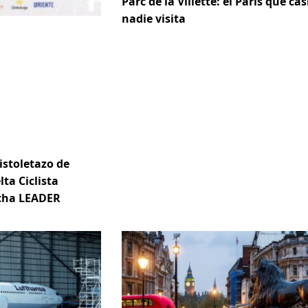
Parc de la Villette: el París que cas
nadie visita
istoletazo de
lta Ciclista
ncha LEADER