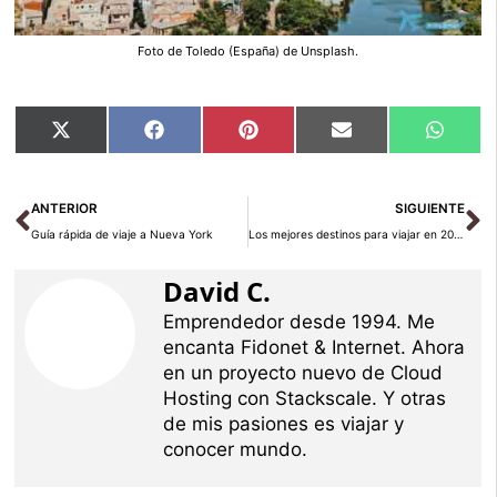
Foto de Toledo (España) de Unsplash.
Compartir
Compartir
Compartir
Compartir
Compar
X
Facebook
Pinterest
Email
Whats
en
en
en
en
en
(Twitter)
Ant
Si
ANTERIOR
SIGUIENTE
Guía rápida de viaje a Nueva York
Los mejores destinos para viajar en 2023 según tu signo zodiacal
David C.
Emprendedor desde 1994. Me
encanta Fidonet & Internet. Ahora
en un proyecto nuevo de Cloud
Hosting con Stackscale. Y otras
de mis pasiones es viajar y
conocer mundo.