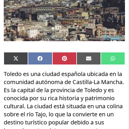
Compartir
Compartir
Compartir
Compartir
Compar
X
Facebook
Pinterest
Email
Whats
en
en
en
en
en
(Twitter)
Toledo es una ciudad española ubicada en la
comunidad autónoma de Castilla-La Mancha.
Es la capital de la provincia de Toledo y es
conocida por su rica historia y patrimonio
cultural. La ciudad está situada en una colina
sobre el río Tajo, lo que la convierte en un
destino turístico popular debido a sus