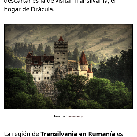
descartar es la de visitar Transilvania, el
hogar de Drácula.
Fuente:
Larumania
La región de
Transilvania en Rumanía
es