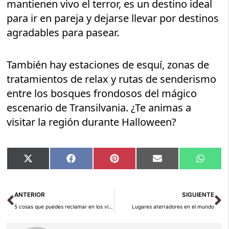
mantienen vivo el terror, es un destino ideal
para ir en pareja y dejarse llevar por destinos
agradables para pasear.
También hay estaciones de esquí, zonas de
tratamientos de relax y rutas de senderismo
entre los bosques frondosos del mágico
escenario de Transilvania. ¿Te animas a
visitar la región durante Halloween?
Compartir
Compartir
Compartir
Compartir
Compar
X
Facebook
Pinterest
Email
Whats
en
en
en
en
en
(Twitter)
Ant
Si
ANTERIOR
SIGUIENTE
5 cosas que puedes reclamar en los viajes de avión cuando hay problemas
Lugares aterradores en el mundo