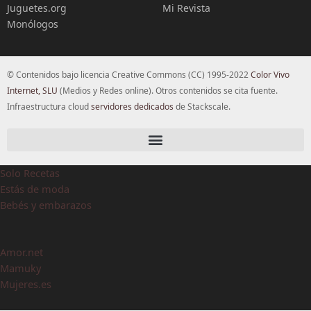
Juguetes.org
Mi Revista
Monólogos
© Contenidos bajo licencia Creative Commons (CC) 1995-2022
Color Vivo
Internet, SLU
(Medios y Redes online). Otros contenidos se cita fuente.
Infraestructura cloud
servidores dedicados
de Stackscale.
Solo Recetas
Estás de moda
Bebés y embarazos
Amor.net
Mamuky
Mujeres.es