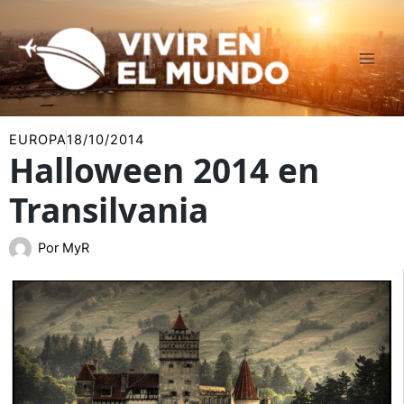
Ir
al
contenido
EUROPA
18/10/2014
Halloween 2014 en
Transilvania
Por
MyR