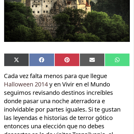
Compartir
Compartir
Compartir
Compartir
Compar
X
Facebook
Pinterest
Email
Whats
en
en
en
en
en
(Twitter)
Cada vez falta menos para que llegue
Halloween 2014
y en Vivir en el Mundo
seguimos revisando destinos increíbles
donde pasar una noche aterradora e
inolvidable por partes iguales. Si te gustan
las leyendas e historias de terror gótico
entonces una elección que no debes