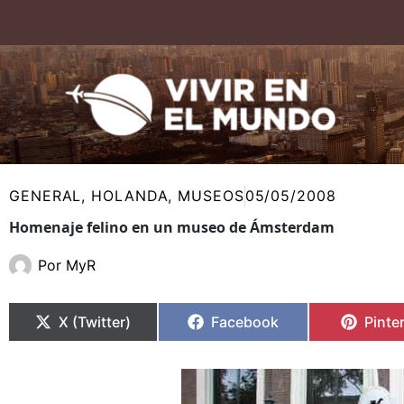
Ir
al
contenido
GENERAL
,
HOLANDA
,
MUSEOS
05/05/2008
Homenaje felino en un museo de Ámsterdam
Por
MyR
Compartir
Compartir
Compartir
Compartir
Compa
Compa
en
en
en
en
en
en
X (Twitter)
Facebook
Pinte