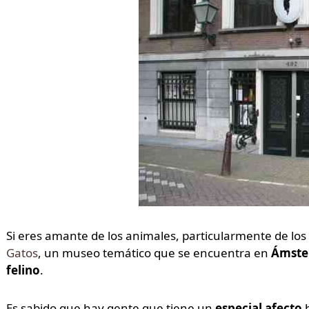
Si eres amante de los animales, particularmente de los
Gatos
, un museo temático que se encuentra en
Ámste
felino
.
Es sabido que hay gente que tiene un
especial afecto
h