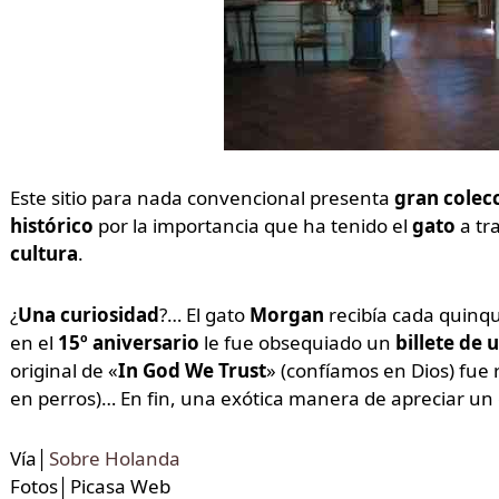
Este sitio para nada convencional presenta
gran colec
histórico
por la importancia que ha tenido el
gato
a tra
cultura
.
¿
Una curiosidad
?… El gato
Morgan
recibía cada quinq
en el
15º aniversario
le fue obsequiado un
billete de
original de «
In God We Trust
» (confíamos en Dios) fue
en perros)… En fin, una exótica manera de apreciar un
Vía│
Sobre Holanda
Fotos│Picasa Web