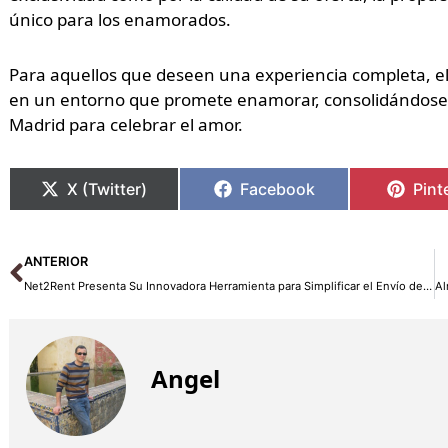
único para los enamorados.
Para aquellos que deseen una experiencia completa, el
en un entorno que promete enamorar, consolidándose 
Madrid para celebrar el amor.
X (Twitter)
Facebook
Pint
Ant
ANTERIOR
Net2Rent Presenta Su Innovadora Herramienta para Simplificar el Envío de Datos a los Mossos d’Esquadra y Apoyar a las Agencias en la Regulación del Alquiler Turístico
Angel