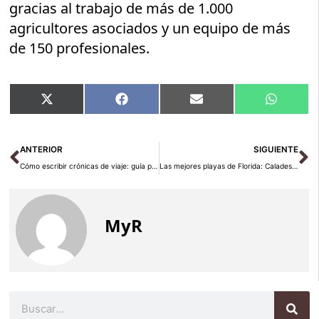
gracias al trabajo de más de 1.000
agricultores asociados y un equipo de más
de 150 profesionales.
Compartir
Compartir
Compartir
Compart
X
Facebook
Email
WhatsA
en
en
en
en
(Twitter)
Ant
Si
ANTERIOR
SIGUIENTE
Cómo escribir crónicas de viaje: guía práctica para viajeros
Las mejores playas de Florida: Caladesi, Siesta y Daytona
MyR
Buscar