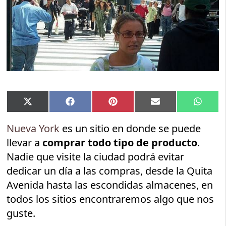
Compartir
Compartir
Compartir
Compartir
Compar
X
Facebook
Pinterest
Email
Whats
en
en
en
en
en
(Twitter)
Nueva York
es un sitio en donde se puede
llevar a
comprar todo tipo de producto
.
Nadie que visite la ciudad podrá evitar
dedicar un día a las compras, desde la Quita
Avenida hasta las escondidas almacenes, en
todos los sitios encontraremos algo que nos
guste.