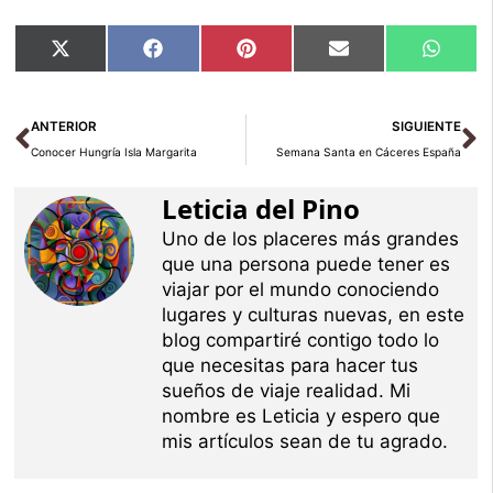
Compartir
Compartir
Compartir
Compartir
Compar
X
Facebook
Pinterest
Email
Whats
en
en
en
en
en
(Twitter)
Ant
Si
ANTERIOR
SIGUIENTE
Conocer Hungría Isla Margarita
Semana Santa en Cáceres España
Leticia del Pino
Uno de los placeres más grandes
que una persona puede tener es
viajar por el mundo conociendo
lugares y culturas nuevas, en este
blog compartiré contigo todo lo
que necesitas para hacer tus
sueños de viaje realidad. Mi
nombre es Leticia y espero que
mis artículos sean de tu agrado.