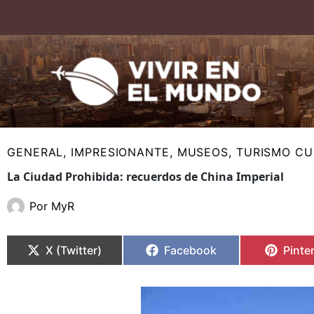
Ir
al
contenido
GENERAL
,
IMPRESIONANTE
,
MUSEOS
,
TURISMO CU
La Ciudad Prohibida: recuerdos de China Imperial
Por
MyR
Compartir
Compartir
Compartir
Compartir
Compa
Compa
en
en
en
en
en
en
X (Twitter)
Facebook
Pinte