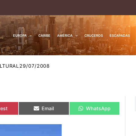
EUROPA
CARIBE
AMÉRICA
CRUCEROS
ESCAPADAS
LTURAL
29/07/2008
rtir
rtir
Compartir
Compartir
Compartir
Compartir
en
en
en
en
rest
Email
WhatsApp