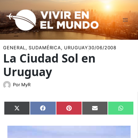
Ir
al
contenido
GENERAL
,
SUDAMÉRICA
,
URUGUAY
30/06/2008
La Ciudad Sol en
Uruguay
Por
MyR
Compartir
Compartir
Compartir
Compartir
Compar
X
Facebook
Pinterest
Email
Whats
en
en
en
en
en
(Twitter)