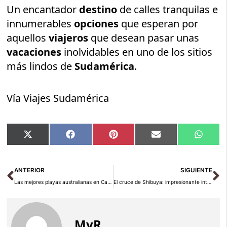
Un encantador
destino
de calles tranquilas e
innumerables
opciones
que esperan por
aquellos
viajeros
que desean pasar unas
vacaciones
inolvidables en uno de los sitios
más lindos de
Sudamérica
.
Vía Viajes Sudamérica
Compartir
Compartir
Compartir
Compartir
Compar
X
Facebook
Pinterest
Email
Whats
en
en
en
en
en
(Twitter)
Ant
Si
ANTERIOR
SIGUIENTE
Las mejores playas australianas en Capricorn Coast
El cruce de Shibuya: impresionante intersección de avenidas en Tokio
MyR