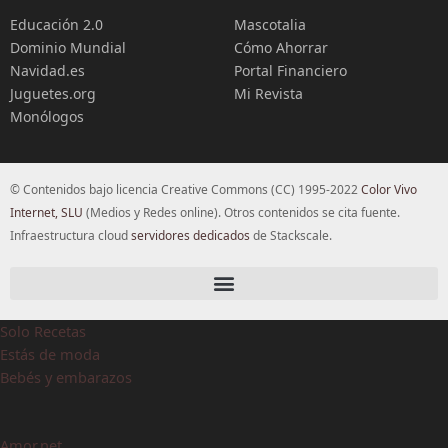
Educación 2.0
Mascotalia
Dominio Mundial
Cómo Ahorrar
Navidad.es
Portal Financiero
Juguetes.org
Mi Revista
Monólogos
© Contenidos bajo licencia Creative Commons (CC) 1995-2022
Color Vivo
Internet, SLU
(Medios y Redes online). Otros contenidos se cita fuente.
Infraestructura cloud
servidores dedicados
de Stackscale.
Solo Recetas
Estás de moda
Bebés y embarazos
Amor.net