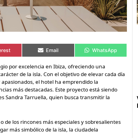
artir
artir
Compartir
Compartir
Compartir
Compartir
en
en
en
en
erest
Email
WhatsApp
gio por excelencia en Ibiza, ofreciendo una
rácter de la isla. Con el objetivo de elevar cada día
 y apasionados, el hotel ha emprendido la
ancias más destacadas. Este proyecto está siendo
es Sandra Tarruella, quien busca transmitir la
no de los rincones más especiales y sobresalientes
gar más simbólico de la isla, la ciudadela