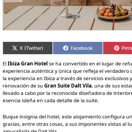
Compartir
Compartir
Compartir
Compartir
Comp
Comp
en
en
en
en
en
en
X (Twitter)
Facebook
Pint
El
Ibiza Gran Hotel
se ha convertido en el lugar de refu
experiencia auténtica y única que refleja el verdadero ca
la experiencia en Ibiza a través de servicios exclusivos
renovación de su
Gran Suite Dalt Vila
, una de sus est
llevado a cabo por la reconocida diseñadora de interior
esencia isleña en cada detalle de la suite.
Buque insignia del hotel, este alojamiento configura u
gracias, entre otras cosas, a sus imponentes vistas al lu
amurallada de Dalt Vila.