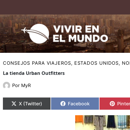
Ir
al
contenido
CONSEJOS PARA VIAJEROS
,
ESTADOS UNIDOS
,
NO
La tienda Urban Outfitters
Por
MyR
Compartir
Compartir
Compartir
Compartir
Compa
Compa
en
en
en
en
en
en
X (Twitter)
Facebook
Pinte