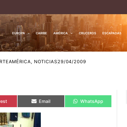
EUROPA
CARIBE
AMÉRICA
CRUCEROS
ESCAPADAS
RTEAMÉRICA
,
NOTICIAS
29/04/2009
rtir
rtir
Compartir
Compartir
Compartir
Compartir
en
en
en
en
rest
Email
WhatsApp