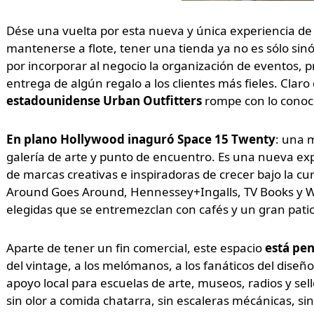
Dése una vuelta por esta nueva y única experiencia de r
mantenerse a flote, tener una tienda ya no es sólo s
por incorporar al negocio la organización de eventos, 
entrega de algún regalo a los clientes más fieles. Claro
estadounidense Urban Outfitters
rompe con lo conoc
En plano Hollywood inaguró Space 15 Twenty
: una 
galería de arte y punto de encuentro. Es una nueva exp
de marcas creativas e inspiradoras de crecer bajo la cu
Around Goes Around, Hennessey+Ingalls, TV Books y We
elegidas que se entremezclan con cafés y un gran patio 
Aparte de tener un fin comercial, este espacio
está pen
del vintage, a los melómanos, a los fanáticos del diseño, 
apoyo local para escuelas de arte, museos, radios y sel
sin olor a comida chatarra, sin escaleras mécánicas, si