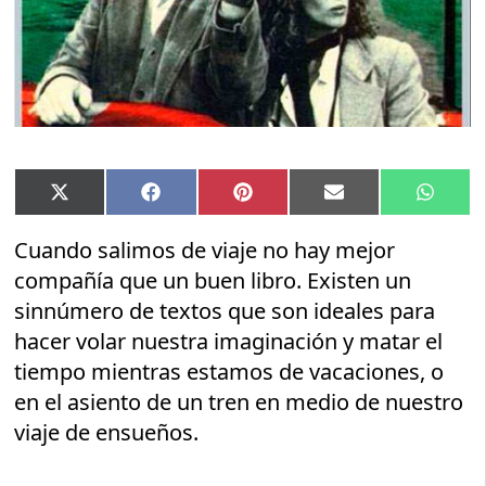
Compartir
Compartir
Compartir
Compartir
Compar
X
Facebook
Pinterest
Email
Whats
en
en
en
en
en
(Twitter)
Cuando salimos de viaje no hay mejor
compañía que un buen libro. Existen un
sinnúmero de textos que son ideales para
hacer volar nuestra imaginación y matar el
tiempo mientras estamos de vacaciones, o
en el asiento de un tren en medio de nuestro
viaje de ensueños.