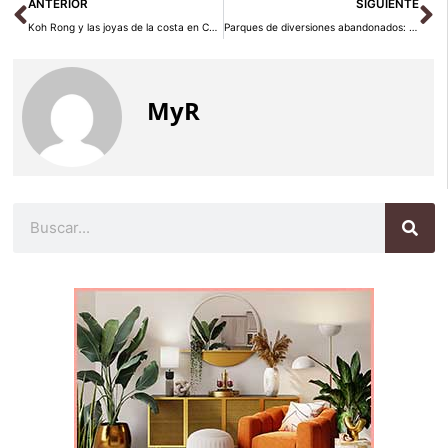
Ant
Si
ANTERIOR
SIGUIENTE
Koh Rong y las joyas de la costa en Camboya
Parques de diversiones abandonados: Chippewa Lake Park
MyR
Buscar