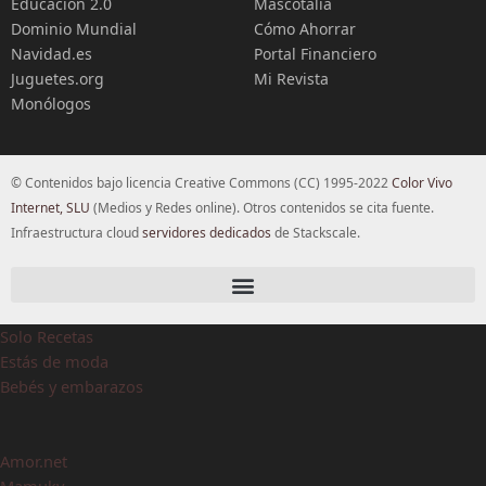
Educación 2.0
Mascotalia
Dominio Mundial
Cómo Ahorrar
Navidad.es
Portal Financiero
Juguetes.org
Mi Revista
Monólogos
© Contenidos bajo licencia Creative Commons (CC) 1995-2022
Color Vivo
Internet, SLU
(Medios y Redes online). Otros contenidos se cita fuente.
Infraestructura cloud
servidores dedicados
de Stackscale.
Solo Recetas
Estás de moda
Bebés y embarazos
Amor.net
Mamuky