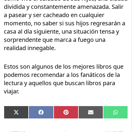
dividida y constantemente amenazada. Salir
a pasear y ser cacheado en cualquier
momento, no saber si sus hijos regresarán a
casa al día siguiente, una situación tensa y
sorprendente que marca a fuego una
realidad innegable.
Estos son algunos de los mejores libros que
podemos recomendar a los fanáticos de la
lectura y aquellos que buscan libros para
viajar.
Compartir
Compartir
Compartir
Compartir
Compar
X
Facebook
Pinterest
Email
Whats
en
en
en
en
en
(Twitter)