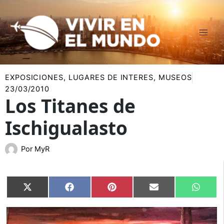
Ir
al
contenido
EXPOSICIONES
,
LUGARES DE INTERES
,
MUSEOS
23/03/2010
Los Titanes de
Ischigualasto
Por
MyR
Compartir
Compartir
Compartir
Compartir
Compar
X
Facebook
Pinterest
Email
Whats
en
en
en
en
en
(Twitter)