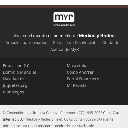
Medios y Redes
Vivir en el mundo es un medio de
Artículos patrocinados
Servicio de Diseño web
Contacto
Acerca de MyR
Educación 2.0
Mascotalia
Dominio Mundial
Cómo Ahorrar
Navidad.es
Portal Financiero
Juguetes.org
Mi Revista
Monólogos
© Contenidos bajo licencia Creative Commons (CC) 1995-2022
Color Vivo
Internet, SLU
(Medios y Redes online). Otros contenidos se cita fuente.
Infraestructura cloud
servidores dedicados
de Stackscale.