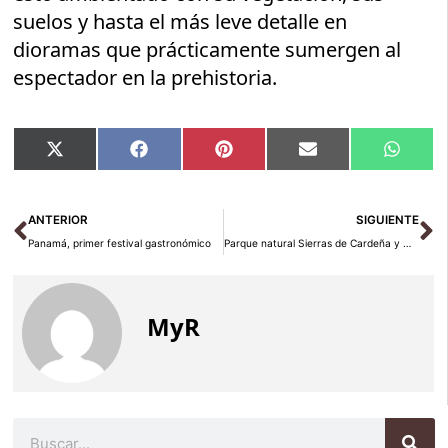
suelos y hasta el más leve detalle en
dioramas que prácticamente sumergen al
espectador en la prehistoria.
Compartir
Compartir
Compartir
Compartir
Compar
X
Facebook
Pinterest
Email
Whats
en
en
en
en
en
(Twitter)
Ant
Si
ANTERIOR
SIGUIENTE
Panamá, primer festival gastronómico
Parque natural Sierras de Cardeña y Montoro en Córdoba
MyR
Buscar