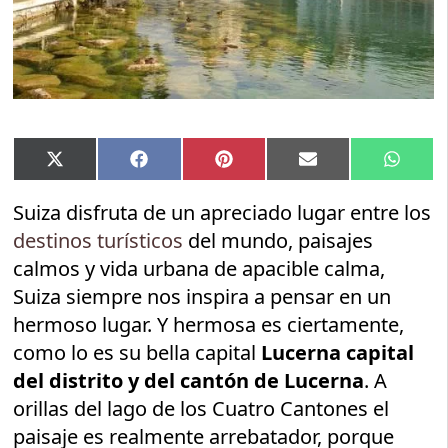
Compartir
Compartir
Compartir
Compartir
Compar
X
Facebook
Pinterest
Email
Whats
en
en
en
en
en
(Twitter)
Suiza disfruta de un apreciado lugar entre los
destinos turísticos
del mundo, paisajes
calmos y vida urbana de apacible calma,
Suiza siempre nos inspira a pensar en un
hermoso lugar. Y hermosa es ciertamente,
como lo es su bella capital
Lucerna capital
del distrito y del cantón de Lucerna
. A
orillas del lago de los Cuatro Cantones el
paisaje es realmente arrebatador, porque