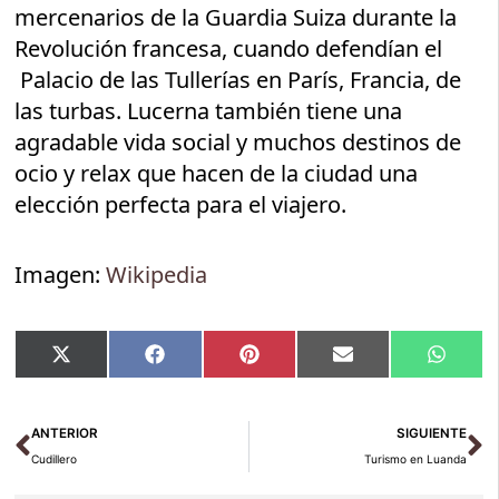
mercenarios de la Guardia Suiza durante la
Revolución francesa, cuando defendían el
Palacio de las Tullerías en París, Francia, de
las turbas. Lucerna también tiene una
agradable vida social y muchos destinos de
ocio y relax que hacen de la ciudad una
elección perfecta para el viajero.
Imagen:
Wikipedia
Compartir
Compartir
Compartir
Compartir
Compar
X
Facebook
Pinterest
Email
Whats
en
en
en
en
en
(Twitter)
Ant
Si
ANTERIOR
SIGUIENTE
Cudillero
Turismo en Luanda