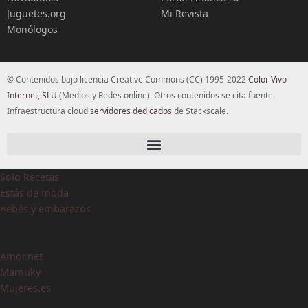
Juguetes.org
Mi Revista
Monólogos
© Contenidos bajo licencia Creative Commons (CC) 1995-2022
Color Vivo
Internet, SLU
(Medios y Redes online). Otros contenidos se cita fuente.
Infraestructura cloud
servidores dedicados
de Stackscale.
Solo Recetas
Estás de moda
Bebés y embarazos
Amor.net
Mamuky
Mujeres.es