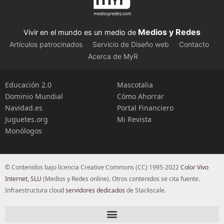
Medios y Redes
Vivir en el mundo es un medio de
Artículos patrocinados
Servicio de Diseño web
Contacto
Acerca de MyR
Educación 2.0
Mascotalia
Dominio Mundial
Cómo Ahorrar
Navidad.es
Portal Financiero
Juguetes.org
Mi Revista
Monólogos
© Contenidos bajo licencia Creative Commons (CC) 1995-2022
Color Vivo
Internet, SLU
(Medios y Redes online). Otros contenidos se cita fuente.
Infraestructura cloud
servidores dedicados
de Stackscale.