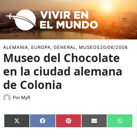
Ir
al
contenido
ALEMANIA
,
EUROPA
,
GENERAL
,
MUSEOS
20/06/2008
Museo del Chocolate
en la ciudad alemana
de Colonia
Por
MyR
Compartir
Compartir
Compartir
Compartir
Compar
X
Facebook
Pinterest
Email
Whats
en
en
en
en
en
(Twitter)