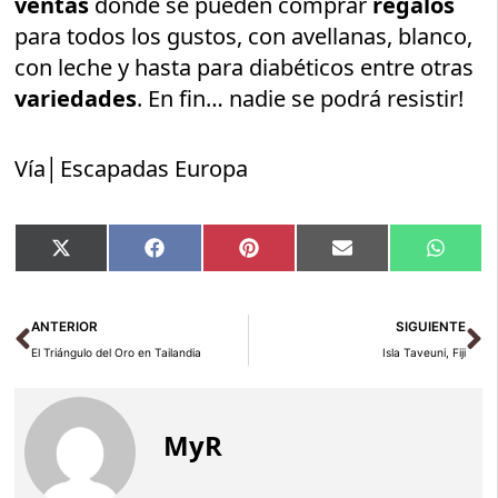
ventas
donde se pueden comprar
regalos
para todos los gustos, con avellanas, blanco,
con leche y hasta para diabéticos entre otras
variedades
. En fin… nadie se podrá resistir!
Vía│Escapadas Europa
Compartir
Compartir
Compartir
Compartir
Compar
X
Facebook
Pinterest
Email
Whats
en
en
en
en
en
(Twitter)
Ant
Si
ANTERIOR
SIGUIENTE
El Triángulo del Oro en Tailandia
Isla Taveuni, Fiji
MyR