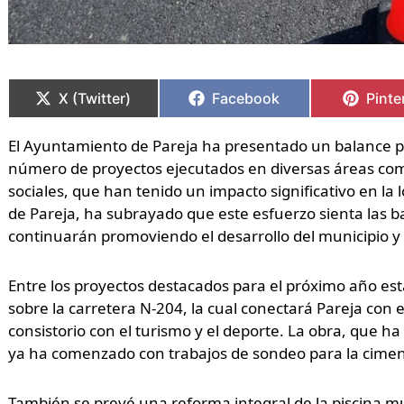
Compartir
Compartir
Compartir
Compartir
Comp
Comp
en
en
en
en
en
en
X (Twitter)
Facebook
Pinte
El Ayuntamiento de Pareja ha presentado un balance p
número de proyectos ejecutados en diversas áreas como
sociales, que han tenido un impacto significativo en la l
de Pareja, ha subrayado que este esfuerzo sienta las b
continuarán promoviendo el desarrollo del municipio y 
Entre los proyectos destacados para el próximo año est
sobre la carretera N-204, la cual conectará Pareja con
consistorio con el turismo y el deporte. La obra, que h
ya ha comenzado con trabajos de sondeo para la cimen
También se prevé una reforma integral de la piscina mu