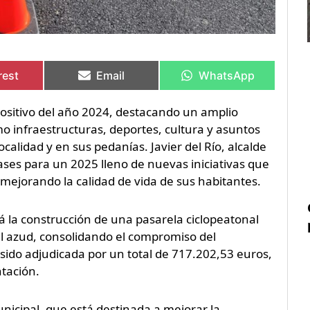
artir
artir
Compartir
Compartir
Compartir
Compartir
en
en
en
en
rest
Email
WhatsApp
ositivo del año 2024, destacando un amplio
 infraestructuras, deportes, cultura y asuntos
ocalidad y en sus pedanías. Javier del Río, alcalde
ases para un 2025 lleno de nuevas iniciativas que
mejorando la calidad de vida de sus habitantes.
á la construcción de una pasarela ciclopeatonal
 el azud, consolidando el compromiso del
a sido adjudicada por un total de 717.202,53 euros,
tación.
nicipal, que está destinada a mejorar la