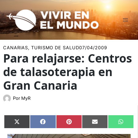
Ir
al
contenido
CANARIAS
,
TURISMO DE SALUD
07/04/2009
Para relajarse: Centros
de talasoterapia en
Gran Canaria
Por
MyR
Compartir
Compartir
Compartir
Compartir
Compar
X
Facebook
Pinterest
Email
Whats
en
en
en
en
en
(Twitter)