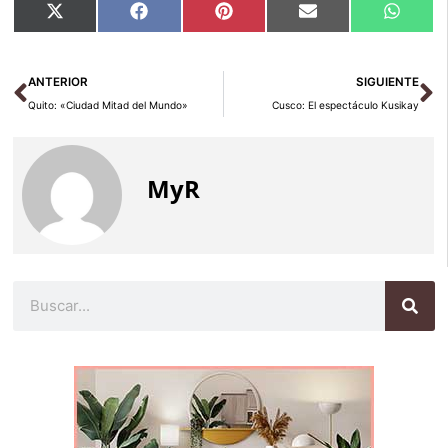
Compartir
Compartir
Compartir
Compartir
Compar
X
Facebook
Pinterest
Email
Whats
en
en
en
en
en
(Twitter)
Ant
Si
ANTERIOR
SIGUIENTE
Quito: «Ciudad Mitad del Mundo»
Cusco: El espectáculo Kusikay
MyR
Buscar