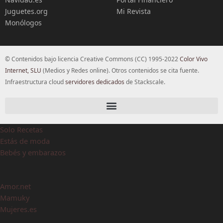
Juguetes.org
Mi Revista
Monólogos
© Contenidos bajo licencia Creative Commons (CC) 1995-2022
Color Vivo
Internet, SLU
(Medios y Redes online). Otros contenidos se cita fuente.
Infraestructura cloud
servidores dedicados
de Stackscale.
Solo Recetas
Estás de moda
Bebés y embarazos
Amor.net
Mamuky
Mujeres.es