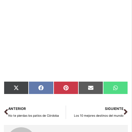
Compartir
Compartir
Compartir
Compartir
Compar
X
Facebook
Pinterest
Email
Whats
en
en
en
en
en
(Twitter)
Ant
Si
ANTERIOR
SIGUIENTE
No te pierdas los patios de Córdoba
Los 10 mejores destinos del mundo