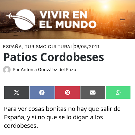
Ir
al
contenido
ESPAÑA
,
TURISMO CULTURAL
06/05/2011
Patios Cordobeses
Por
Antonia González del Pozo
Compartir
Compartir
Compartir
Compartir
Compar
X
Facebook
Pinterest
Email
Whats
en
en
en
en
en
(Twitter)
Para ver cosas bonitas no hay que salir de
España, y si no que se lo digan a los
cordobeses.