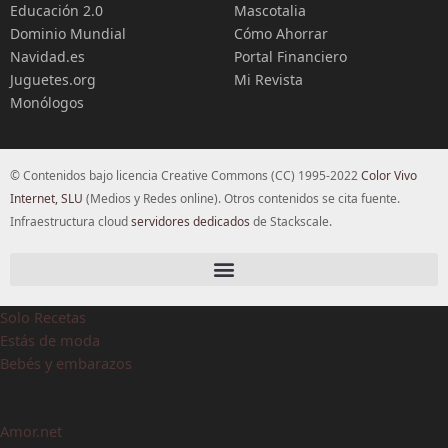
Educación 2.0
Mascotalia
Dominio Mundial
Cómo Ahorrar
Navidad.es
Portal Financiero
Juguetes.org
Mi Revista
Monólogos
© Contenidos bajo licencia Creative Commons (CC) 1995-2022
Color Vivo
Internet, SLU
(Medios y Redes online). Otros contenidos se cita fuente.
Infraestructura cloud
servidores dedicados
de Stackscale.
Solo Recetas
Estás de moda
Bebés y embarazos
Amor.net