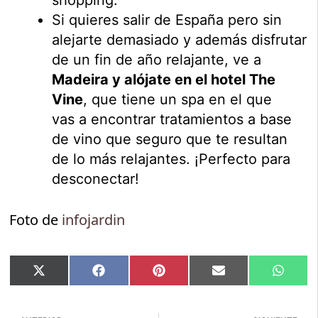
shopping.
Si quieres salir de España pero sin
alejarte demasiado y además disfrutar
de un fin de año relajante, ve a
Madeira y alójate en el hotel The
Vine
, que tiene un spa en el que
vas a encontrar tratamientos a base
de vino que seguro que te resultan
de lo más relajantes. ¡Perfecto para
desconectar!
Foto de
infojardin
Compartir
Compartir
Compartir
Compartir
Compar
X
Facebook
Pinterest
Email
Whats
en
en
en
en
en
(Twitter)