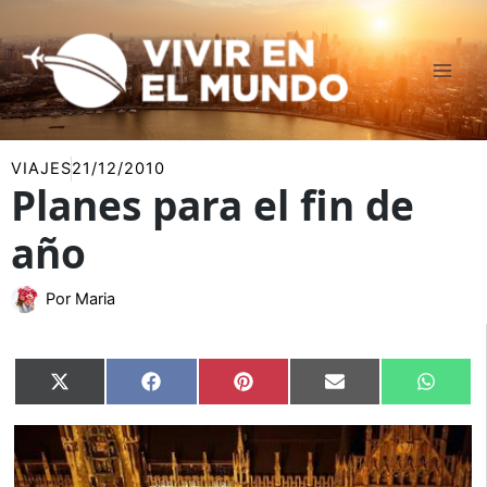
Ir
al
contenido
VIAJES
21/12/2010
Planes para el fin de
año
Por
Maria
Compartir
Compartir
Compartir
Compartir
Compar
X
Facebook
Pinterest
Email
Whats
en
en
en
en
en
(Twitter)