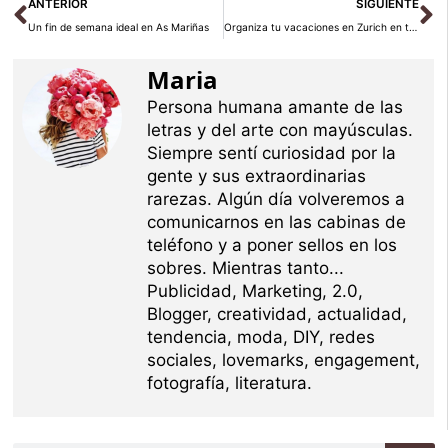
Ant
Si
ANTERIOR
SIGUIENTE
Un fin de semana ideal en As Mariñas
Organiza tu vacaciones en Zurich en tiempo real
Maria
Persona humana amante de las
letras y del arte con mayúsculas.
Siempre sentí curiosidad por la
gente y sus extraordinarias
rarezas. Algún día volveremos a
comunicarnos en las cabinas de
teléfono y a poner sellos en los
sobres. Mientras tanto...
Publicidad, Marketing, 2.0,
Blogger, creatividad, actualidad,
tendencia, moda, DIY, redes
sociales, lovemarks, engagement,
fotografía, literatura.