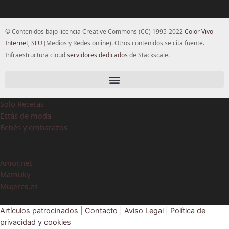
© Contenidos bajo licencia Creative Commons (CC) 1995-2022
Color Vivo
Internet, SLU
(Medios y Redes online). Otros contenidos se cita fuente.
Infraestructura cloud
servidores dedicados
de Stackscale.
Solo Recetas
Estás de moda
Bebés y embarazos
Amor.net
Mamuky
Mujeres.es
Artículos patrocinados
|
Contacto
|
Aviso Legal
|
Política de
privacidad y cookies