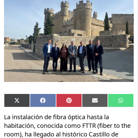
Compartir
Compartir
Compartir
Compartir
Compar
X
Facebook
Pinterest
Email
Whats
en
en
en
en
en
(Twitter)
La instalación de fibra óptica hasta la
habitación, conocida como FTTR (fiber to the
room), ha llegado al histórico Castillo de