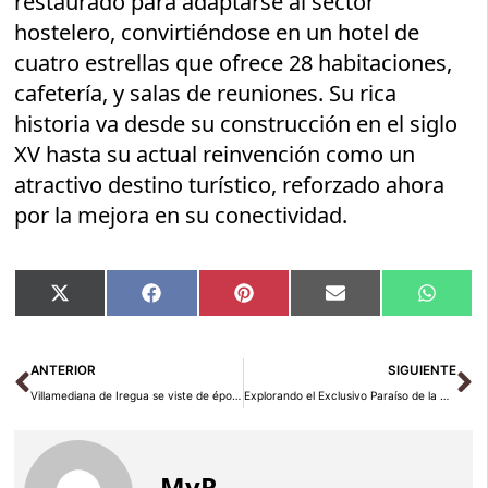
restaurado para adaptarse al sector
hostelero, convirtiéndose en un hotel de
cuatro estrellas que ofrece 28 habitaciones,
cafetería, y salas de reuniones. Su rica
historia va desde su construcción en el siglo
XV hasta su actual reinvención como un
atractivo destino turístico, reforzado ahora
por la mejora en su conectividad.
Compartir
Compartir
Compartir
Compartir
Compar
X
Facebook
Pinterest
Email
Whats
en
en
en
en
en
(Twitter)
Ant
Si
ANTERIOR
SIGUIENTE
Villamediana de Iregua se viste de época para celebrar el Mercado Renacentista de El Hereje
Explorando el Exclusivo Paraíso de la Bonita: La Colección Royalton Reserve
MyR