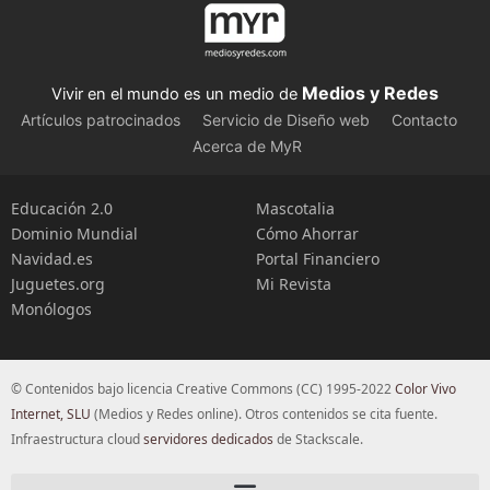
Medios y Redes
Vivir en el mundo es un medio de
Artículos patrocinados
Servicio de Diseño web
Contacto
Acerca de MyR
Educación 2.0
Mascotalia
Dominio Mundial
Cómo Ahorrar
Navidad.es
Portal Financiero
Juguetes.org
Mi Revista
Monólogos
© Contenidos bajo licencia Creative Commons (CC) 1995-2022
Color Vivo
Internet, SLU
(Medios y Redes online). Otros contenidos se cita fuente.
Infraestructura cloud
servidores dedicados
de Stackscale.