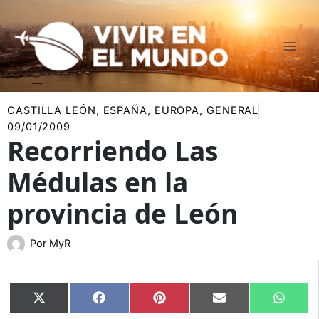
Ir
al
contenido
CASTILLA LEÓN
,
ESPAÑA
,
EUROPA
,
GENERAL
09/01/2009
Recorriendo Las
Médulas en la
provincia de León
Por
MyR
Compartir
Compartir
Compartir
Compartir
Compar
X
Facebook
Pinterest
Email
Whats
en
en
en
en
en
(Twitter)