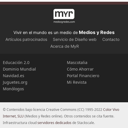
Medios y Redes
Vivir en el mundo es un medio de
Artículos patrocinados
Servicio de Diseño web
Contacto
Acerca de MyR
Educación 2.0
Mascotalia
Dominio Mundial
Cómo Ahorrar
Navidad.es
Portal Financiero
Juguetes.org
Mi Revista
Monólogos
© Contenidos bajo licencia Creative Commons (CC) 1995-2022
Color Vivo
Internet, SLU
(Medios y Redes online). Otros contenidos se cita fuente.
Infraestructura cloud
servidores dedicados
de Stackscale.