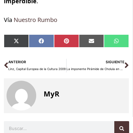
imperdible
.
Vía
Nuestro Rumbo
Compartir
Compartir
Compartir
Compartir
Compar
X
Facebook
Pinterest
Email
Whats
en
en
en
en
en
(Twitter)
Ant
Si
ANTERIOR
SIGUIENTE
Linz, Capital Europea de la Cultura 2009
La imponente Pirámide de Cholula en Puebla
MyR
Buscar