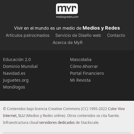
Medios y Redes
Vivir en el mundo es un medio de
Artículos patrocinados
Servicio de Diseño web
Contacto
Acerca de MyR
Educación 2.0
Mascotalia
Dominio Mundial
Cómo Ahorrar
Navidad.es
Portal Financiero
Juguetes.org
Mi Revista
Monólogos
© Contenidos bajo licencia Creative Commons (CC) 1995-2022
Color Vivo
Internet, SLU
(Medios y Redes online). Otros contenidos se cita fuente.
Infraestructura cloud
servidores dedicados
de Stackscale.