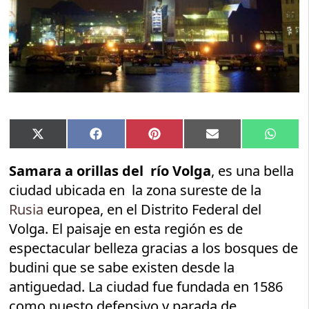
Compartir
Compartir
Compartir
Compartir
Compar
X
Facebook
Pinterest
Email
Whats
en
en
en
en
en
(Twitter)
Samara a orillas del río Volga
, es una bella
ciudad ubicada en la zona sureste de la
Rusia
europea, en el Distrito Federal del
Volga. El paisaje en esta región es de
espectacular belleza gracias a los bosques de
budini que se sabe existen desde la
antiguedad. La ciudad fue fundada en 1586
como puesto defensivo y parada de