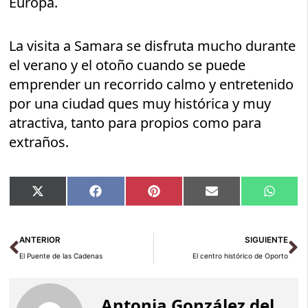
Europa.
La visita a Samara se disfruta mucho durante
el verano y el otoño cuando se puede
emprender un recorrido calmo y entretenido
por una ciudad ques muy histórica y muy
atractiva, tanto para propios como para
extraños.
Compartir
Compartir
Compartir
Compartir
Compar
X
Facebook
Pinterest
Email
Whats
en
en
en
en
en
(Twitter)
Ant
Si
ANTERIOR
SIGUIENTE
El Puente de las Cadenas
El centro histórico de Oporto
Antonia González del