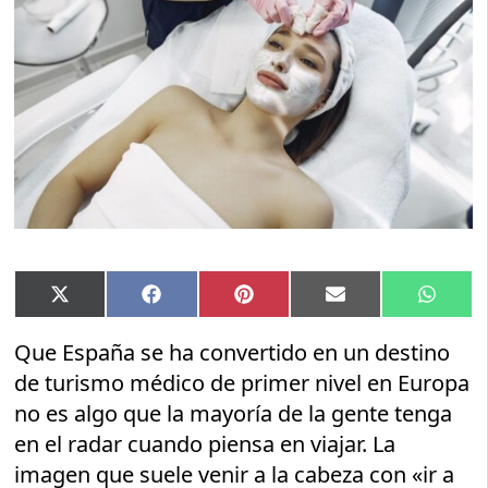
Compartir
Compartir
Compartir
Compartir
Compar
X
Facebook
Pinterest
Email
Whats
en
en
en
en
en
(Twitter)
Que España se ha convertido en un destino
de turismo médico de primer nivel en Europa
no es algo que la mayoría de la gente tenga
en el radar cuando piensa en viajar. La
imagen que suele venir a la cabeza con «ir a