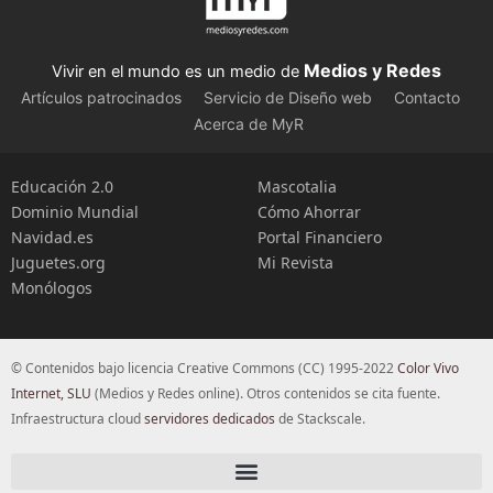
Medios y Redes
Vivir en el mundo es un medio de
Artículos patrocinados
Servicio de Diseño web
Contacto
Acerca de MyR
Educación 2.0
Mascotalia
Dominio Mundial
Cómo Ahorrar
Navidad.es
Portal Financiero
Juguetes.org
Mi Revista
Monólogos
© Contenidos bajo licencia Creative Commons (CC) 1995-2022
Color Vivo
Internet, SLU
(Medios y Redes online). Otros contenidos se cita fuente.
Infraestructura cloud
servidores dedicados
de Stackscale.