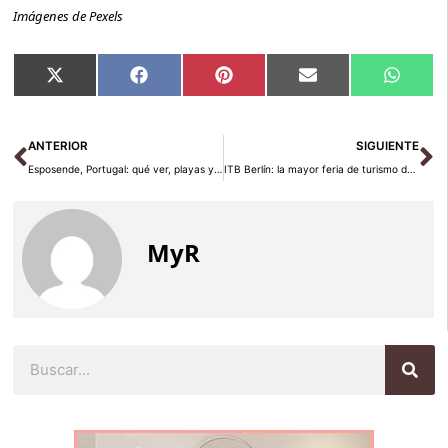
Imágenes de Pexels
Compartir
Compartir
Compartir
Compartir
Compar
X
Facebook
Pinterest
Email
Whats
en
en
en
en
en
(Twitter)
Ant
Si
ANTERIOR
SIGUIENTE
Esposende, Portugal: qué ver, playas y gastronomía atlántica
ITB Berlín: la mayor feria de turismo del mundo
MyR
Buscar