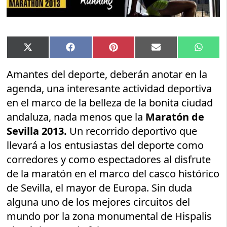
Compartir
Compartir
Compartir
Compartir
Compar
X
Facebook
Pinterest
Email
Whats
en
en
en
en
en
(Twitter)
Amantes del deporte, deberán anotar en la
agenda, una interesante actividad deportiva
en el marco de la belleza de la bonita ciudad
andaluza, nada menos que la
Maratón de
Sevilla 2013.
Un recorrido deportivo que
llevará a los entusiastas del deporte como
corredores y como espectadores al disfrute
de la maratón en el marco del casco histórico
de Sevilla, el mayor de Europa. Sin duda
alguna uno de los mejores circuitos del
mundo por la zona monumental de Hispalis