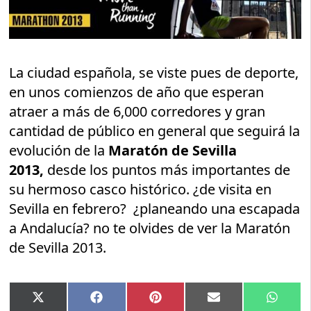
La ciudad española, se viste pues de deporte,
en unos comienzos de año que esperan
atraer a más de 6,000 corredores y gran
cantidad de público en general que seguirá la
evolución de la
Maratón de Sevilla
2013,
desde los puntos más importantes de
su hermoso casco histórico. ¿de visita en
Sevilla en febrero? ¿planeando una escapada
a Andalucía? no te olvides de ver la Maratón
de Sevilla 2013.
Compartir
Compartir
Compartir
Compartir
Compar
X
Facebook
Pinterest
Email
Whats
en
en
en
en
en