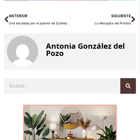
(Twitter)
Ant
Si
ANTERIOR
SIGUIENTE
Una escalada por el puente de Sydney
La Mezquita del Profeta
Antonia González del
Pozo
Buscar