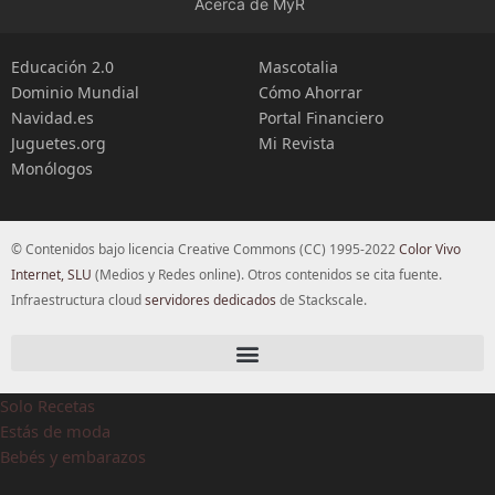
Acerca de MyR
Educación 2.0
Mascotalia
Dominio Mundial
Cómo Ahorrar
Navidad.es
Portal Financiero
Juguetes.org
Mi Revista
Monólogos
© Contenidos bajo licencia Creative Commons (CC) 1995-2022
Color Vivo
Internet, SLU
(Medios y Redes online). Otros contenidos se cita fuente.
Infraestructura cloud
servidores dedicados
de Stackscale.
Solo Recetas
Estás de moda
Bebés y embarazos