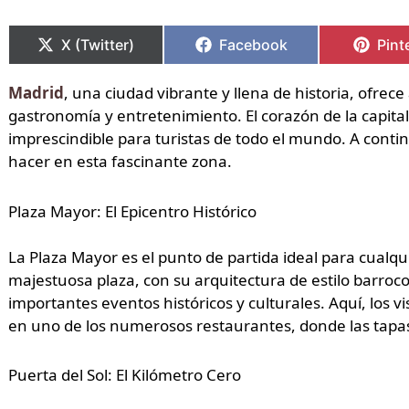
Compartir
Compartir
Compartir
Compartir
Comp
Comp
en
en
en
en
en
en
X (Twitter)
Facebook
Pint
Madrid
, una ciudad vibrante y llena de historia, ofrece
gastronomía y entretenimiento. El corazón de la capital
imprescindible para turistas de todo el mundo. A cont
hacer en esta fascinante zona.
Plaza Mayor: El Epicentro Histórico
La Plaza Mayor es el punto de partida ideal para cualqui
majestuosa plaza, con su arquitectura de estilo barroco y
importantes eventos históricos y culturales. Aquí, los v
en uno de los numerosos restaurantes, donde las tapas
Puerta del Sol: El Kilómetro Cero