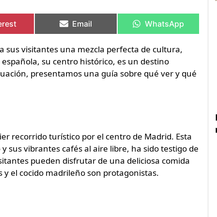
artir
artir
Compartir
Compartir
Compartir
Compartir
en
en
en
en
erest
Email
WhatsApp
 a sus visitantes una mezcla perfecta de cultura,
 española, su centro histórico, es un destino
inuación, presentamos una guía sobre qué ver y qué
er recorrido turístico por el centro de Madrid. Esta
 sus vibrantes cafés al aire libre, ha sido testigo de
isitantes pueden disfrutar de una deliciosa comida
 y el cocido madrileño son protagonistas.