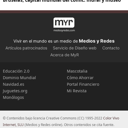
Bruselas, capital mundial del cómic: mural y museo
Medios y Redes
Vivir en el mundo es un medio de
Artículos patrocinados
Servicio de Diseño web
Contacto
Acerca de MyR
Educación 2.0
Mascotalia
Dominio Mundial
Cómo Ahorrar
Navidad.es
Portal Financiero
Juguetes.org
Mi Revista
Monólogos
© Contenidos bajo licencia Creative Commons (CC) 1995-2022
Color Vivo
Internet, SLU
(Medios y Redes online). Otros contenidos se cita fuente.