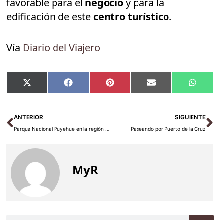
favorable para el
negocio
y para la
edificación de este
centro turístico
.
Vía
Diario del Viajero
Compartir
Compartir
Compartir
Compartir
Compar
X
Facebook
Pinterest
Email
Whats
en
en
en
en
en
(Twitter)
Ant
Si
ANTERIOR
SIGUIENTE
Parque Nacional Puyehue en la región de los lagos chilenos
Paseando por Puerto de la Cruz
MyR
Buscar