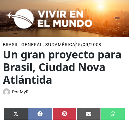
Ir
al
contenido
BRASIL
,
GENERAL
,
SUDAMÉRICA
15/09/2008
Un gran proyecto para
Brasil, Ciudad Nova
Atlántida
Por
MyR
Compartir
Compartir
Compartir
Compartir
Compar
X
Facebook
Pinterest
Email
Whats
en
en
en
en
en
(Twitter)