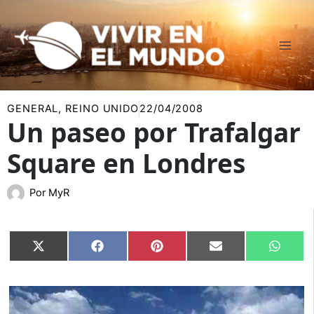
Ir
al
contenido
GENERAL
,
REINO UNIDO
22/04/2008
Un paseo por Trafalgar
Square en Londres
Por
MyR
Compartir
Compartir
Compartir
Compartir
Compar
X
Facebook
Pinterest
Email
Whats
en
en
en
en
en
(Twitter)