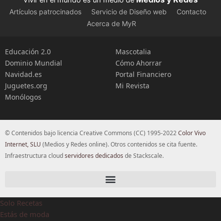
Artículos patrocinados
Servicio de Diseño web
Contacto
Acerca de MyR
Educación 2.0
Mascotalia
Dominio Mundial
Cómo Ahorrar
Navidad.es
Portal Financiero
Juguetes.org
Mi Revista
Monólogos
© Contenidos bajo licencia Creative Commons (CC) 1995-2022
Color Vivo
Internet, SLU
(Medios y Redes online). Otros contenidos se cita fuente.
Infraestructura cloud
servidores dedicados
de Stackscale.
Solo Recetas
Estás de moda