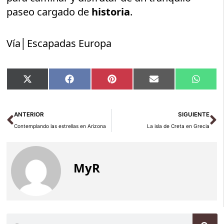
paseo cargado de
historia
.
Vía│Escapadas Europa
Compartir
Compartir
Compartir
Compartir
Compar
X
Facebook
Pinterest
Email
Whats
en
en
en
en
en
(Twitter)
Ant
Si
ANTERIOR
SIGUIENTE
Contemplando las estrellas en Arizona
La isla de Creta en Grecia
MyR
Buscar