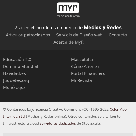
Medios y Redes
Vivir en el mundo es un medio de
Artículos patrocinados
Servicio de Diseño web
Contacto
Acerca de MyR
Educación 2.0
Mascotalia
Dominio Mundial
Cómo Ahorrar
Navidad.es
Portal Financiero
Juguetes.org
Mi Revista
Monólogos
© Contenidos bajo licencia Creative Commons (CC) 1995-2022
Color Vivo
Internet, SLU
(Medios y Redes online). Otros contenidos se cita fuente.
Infraestructura cloud
servidores dedicados
de Stackscale.