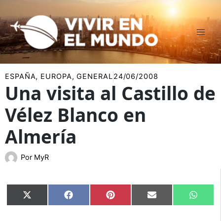
Ir
al
contenido
ESPAÑA
,
EUROPA
,
GENERAL
24/06/2008
Una visita al Castillo de
Vélez Blanco en
Almería
Por
MyR
Compartir
Compartir
Compartir
Compartir
Compar
X
Facebook
Pinterest
Email
Whats
en
en
en
en
en
(Twitter)