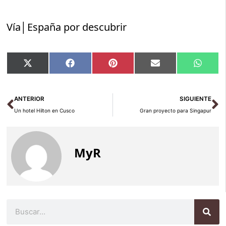
Vía│España por descubrir
Compartir
Compartir
Compartir
Compartir
Compar
X
Facebook
Pinterest
Email
Whats
en
en
en
en
en
(Twitter)
Ant
Si
ANTERIOR
SIGUIENTE
Un hotel Hilton en Cusco
Gran proyecto para Singapur
MyR
Buscar