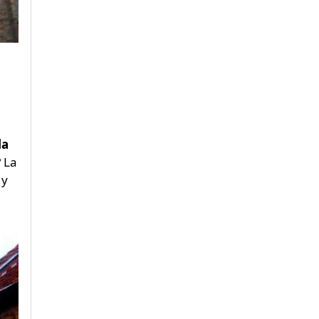
la
? La
 y