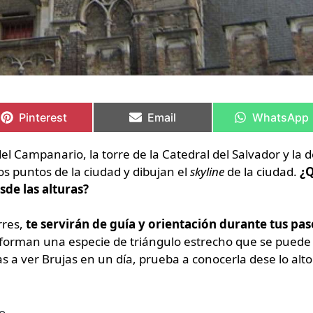
Compartir
Compartir
Compartir
Compartir
Compartir
Compartir
en
en
en
en
en
en
Pinterest
Email
WhatsApp
el Campanario, la torre de la Catedral del Salvador y la d
os puntos de la ciudad y dibujan el
skyline
de la ciudad.
¿
de las alturas?
rres,
te servirán de guía y orientación durante tus pa
 forman una especie de triángulo estrecho que se puede
 a ver Brujas en un día, prueba a conocerla dese lo alto
o