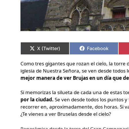
Compartir
Compartir
Compartir
Compartir
en
en
en
en
X (Twitter)
Facebook
Como tres gigantes que rozan el cielo, la torre d
iglesia de Nuestra Señora, se ven desde todos l
mejor manera de ver Brujas en un día que des
Si memorizas la silueta de cada una de estas to
por la ciudad.
Se ven desde todos los puntos y
recorrer en, aproximadamente, dos horas. Si vas
¿Te vienes a ver Bruselas desde el cielo?
Panorámica desde la torre del Gran Campanari