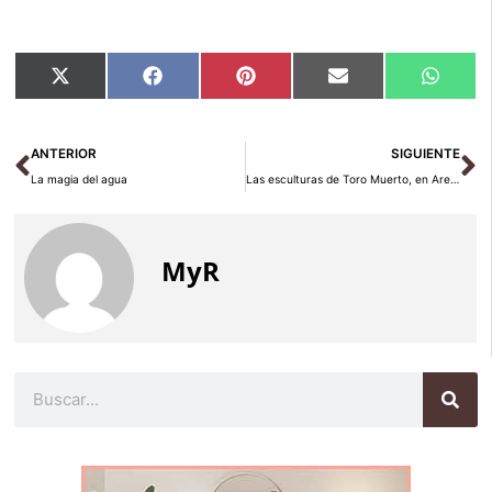
Compartir
Compartir
Compartir
Compartir
Compar
X
Facebook
Pinterest
Email
Whats
en
en
en
en
en
(Twitter)
Ant
Si
ANTERIOR
SIGUIENTE
La magia del agua
Las esculturas de Toro Muerto, en Arequipa, Perú
MyR
Buscar