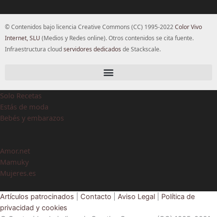
© Contenidos bajo licencia Creative Commons (CC) 1995-2022
Color Vivo
Internet, SLU
(Medios y Redes online). Otros contenidos se cita fuente.
Infraestructura cloud
servidores dedicados
de Stackscale.
Solo Recetas
Estás de moda
Bebés y embarazos
Amor.net
Mamuky
Mujeres.es
Artículos patrocinados
|
Contacto
|
Aviso Legal
|
Política de
privacidad y cookies