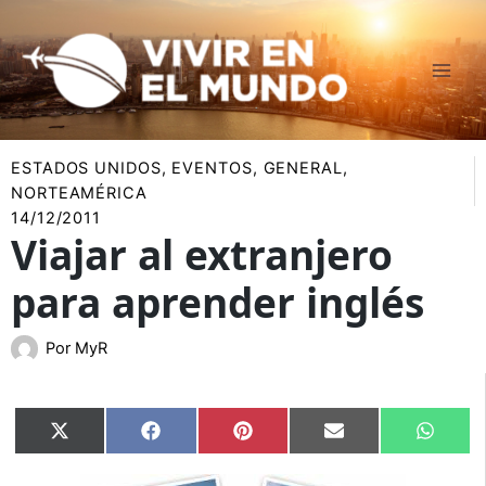
Ir
al
contenido
ESTADOS UNIDOS
,
EVENTOS
,
GENERAL
,
NORTEAMÉRICA
14/12/2011
Viajar al extranjero
para aprender inglés
Por
MyR
Compartir
Compartir
Compartir
Compartir
Compar
X
Facebook
Pinterest
Email
Whats
en
en
en
en
en
(Twitter)