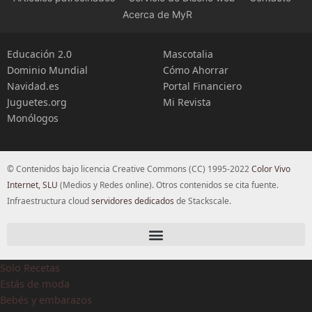
Acerca de MyR
Educación 2.0
Mascotalia
Dominio Mundial
Cómo Ahorrar
Navidad.es
Portal Financiero
Juguetes.org
Mi Revista
Monólogos
© Contenidos bajo licencia Creative Commons (CC) 1995-2022
Color Vivo
Internet, SLU
(Medios y Redes online). Otros contenidos se cita fuente.
Infraestructura cloud
servidores dedicados
de Stackscale.
Solo Recetas
Estás de moda
Bebés y embarazos