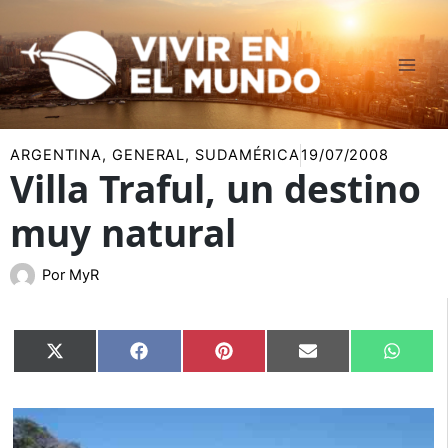
Ir
al
contenido
ARGENTINA
,
GENERAL
,
SUDAMÉRICA
19/07/2008
Villa Traful, un destino
muy natural
Por
MyR
Compartir
Compartir
Compartir
Compartir
Compar
X
Facebook
Pinterest
Email
Whats
en
en
en
en
en
(Twitter)