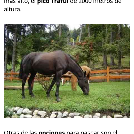
más alto, el
pico Traful
de 2000 metros de
altura.
Otras de las
opciones
para pasear son el