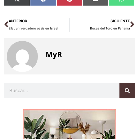
Compartir
Compartir
Compartir
Compartir
Compar
X
Facebook
Pinterest
Email
Whats
en
en
en
en
en
(Twitter)
Ant
Si
ANTERIOR
SIGUIENTE
Eilat un verdadero oasis en Israel
Bocas del Toro en Panamá
MyR
Buscar