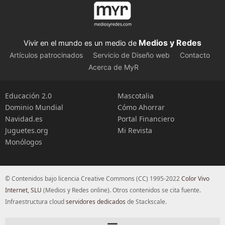
Medios y Redes
Vivir en el mundo es un medio de
Artículos patrocinados
Servicio de Diseño web
Contacto
Acerca de MyR
Educación 2.0
Mascotalia
Dominio Mundial
Cómo Ahorrar
Navidad.es
Portal Financiero
Juguetes.org
Mi Revista
Monólogos
© Contenidos bajo licencia Creative Commons (CC) 1995-2022
Color Vivo
Internet, SLU
(Medios y Redes online). Otros contenidos se cita fuente.
Infraestructura cloud
servidores dedicados
de Stackscale.