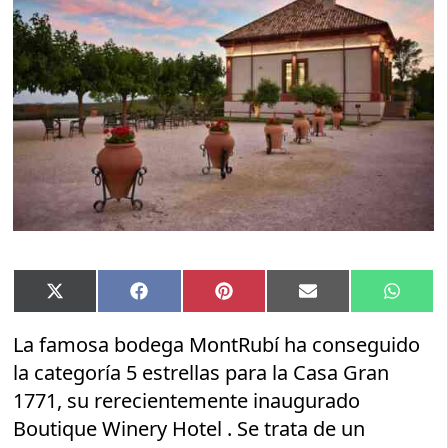
Compartir
Compartir
Compartir
Compartir
Compar
X
Facebook
Pinterest
Email
Whats
en
en
en
en
en
(Twitter)
La famosa bodega MontRubí ha conseguido
la categoría 5 estrellas para la Casa Gran
1771, su rerecientemente inaugurado
Boutique Winery Hotel . Se trata de un