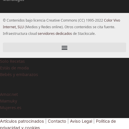
© Contenidos bajo licencia Creative Commons (CC) 1995-2022
Color Vivo
Internet, SLU
(Medios y Redes online). Otros contenidos se cita fuente.
Infraestructura cloud
servidores dedicados
de Stackscale.
Solo Recetas
Estás de moda
Bebés y embarazos
Amor.net
Mamuky
Mujeres.es
Artículos patrocinados
|
Contacto
|
Aviso Legal
|
Política de
privacidad y cookies