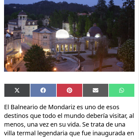
Compartir
Compartir
Compartir
Compartir
Compar
X
Facebook
Pinterest
Email
Whats
en
en
en
en
en
(Twitter)
El Balneario de Mondariz es uno de esos
destinos que todo el mundo debería visitar, al
menos, una vez en su vida. Se trata de una
villa termal legendaria que fue inaugurada en