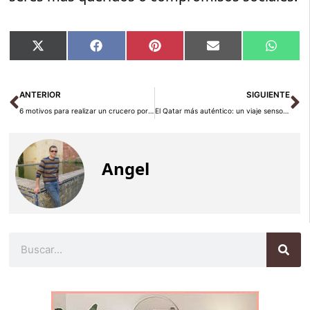
Compartir
Compartir
Compartir
Compartir
Compar
X
Facebook
Pinterest
Email
Whats
en
en
en
en
en
(Twitter)
Ant
Si
ANTERIOR
SIGUIENTE
6 motivos para realizar un crucero por las Islas Canarias en invierno
El Qatar más auténtico: un viaje sensorial por sus costumbres
Angel
Buscar